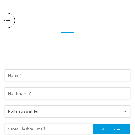
BLEIBEN SIE AUF DEM LAUFENDEN
ABONNIEREN SIE SOFORT
UNSEREN NEWSLETTER
Sehen Sie sich die letzten Nachrichten an und nehmen Sie
exklusive Werbeaktionen in Anspruch.
Ein einfacher Schritt, um immer einen Schritt voraus zu sein!